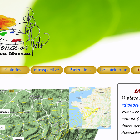
Galeries
rétrospective
Partenaires
Le patrimoine
C
L
11 place
rdamorv
SIRET 828
Activité (
Autres act
Associatio