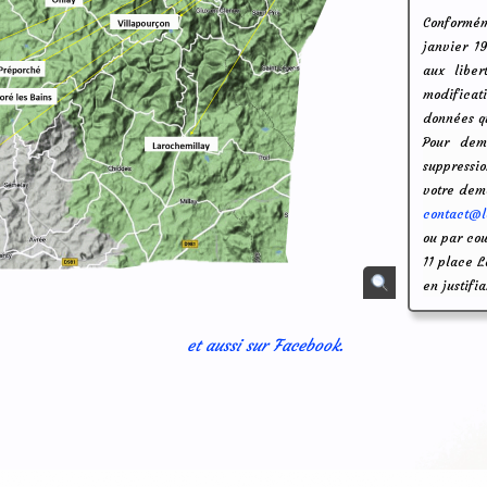
Conformém
janvier 19
aux liber
modificat
données q
Pour dem
suppressi
votre de
contact@l
ou par cou
11 place 
en justifi
et aussi sur Facebook.