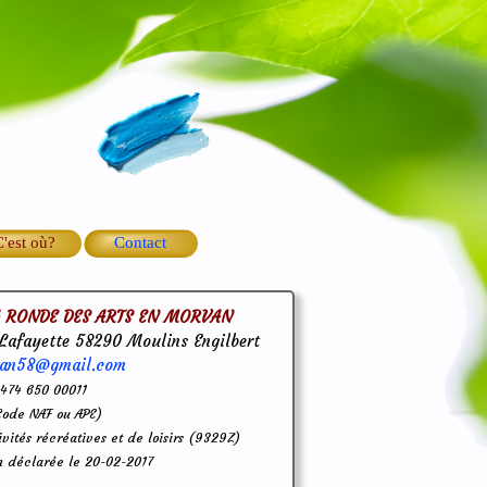
'est où?
Contact
A RONDE DES ARTS EN MORVAN
 Lafayette 58290 Moulins Engilbert
an58@gmail.com
 474 650 00011
Code NAF ou APE)
ivités récréatives et de loisirs (9329Z)
n déclarée le 20-02-2017