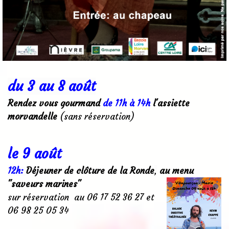
du 3 au 8 août
Rendez vous gourmand
de 11h à 14h
l'assiette
morvandelle
(sans réservation)
l
e
9 août
12h:
Déjeuner de clôture de la Ronde
,
au menu
"saveurs marines"
sur réservation au 06 17 52 36 27 et
06 98 25 05 34